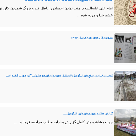
حدیث روز/ سخن امام علی(ع) درباره منت نهادن و بزرگ شمردن کار توسط مسئولان
امام علی علیه‌السلام: منت نهادن احسان را باطل كند و بزرگ شمردن كار، 
خشم خدا و مردم شود ...
تصاویری از بروشور نوروزی سال 1394
...
کاشت درختان در سطح شهرالیگودرز با استقبال شهروندان فهیم و مشارکت آنان صورت گرفته است
...
گزارش عملکرد نوروزی شهرداری الیگودرز ....
جهت مشاهده متن کامل گزارش به ادامه مطلب مراجعه فرمایید . ...