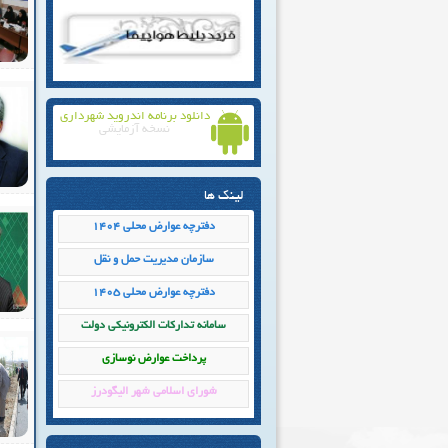
دانلود برنامه اندروید شهرداری
نسخه آزمایشی
لینک ها
دفترچه عوارض محلی 1404
سازمان مدیریت حمل و نقل
دفترچه عوارض محلی 1405
سامانه تداركات الكترونيكي دولت
پرداخت عوارض نوسازی
شورای اسلامی شهر الیگودرز