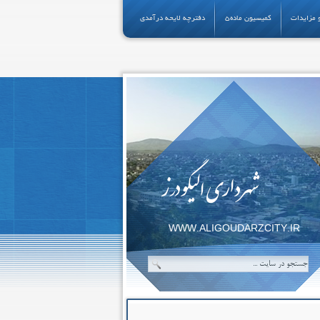
 مزایدات
کمیسیون ماده5
دفترچه لایحه درآمدی
شهرداری الیگودرز
WWW.ALIGOUDARZCITY.IR