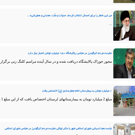
من این شعار را برای امسال انتخاب کردم: «دولت و ملّت، همدلی و هم‌زبانی»...
...
نماینده مردم الیگودرز در مجلس: پالایشگاه 150 میلیارد تومان اعتبار نیاز دارد
مجوز خوراک پالایشگاه دریافت شده و در سال آینده مراسم کلنگ زنی برگزار خ
1 میلیارد تومان به بیمارستان امام جعفرصادق (ع) اختصاص یافت
مبلغ 2 میلیارد تومان به بیمارستانهای لرستان اختصاص یافت که از این مبلغ 1 میلیارد تومان سهم الیگودرز شد ...
جلسه هم اندیشی شورای اسلامی شهر با دکتر توکلی نماینده مردم الیگودرز در مجلس شورای اسلامی