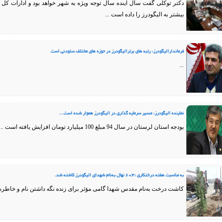
دکتر توکلی گفت سال آینده سال توجه ویژه به شهر خواهد بود و ادارات 
بیشتر به الیگودرز را داده است ...
فرماندارالیگودرز: رتبه های برترالیگودرز در حوزه های مختلف ستودنی است
...
نماینده الیگودرز: مسیر سرمایه گذاری در الیگودرز هموار شده است...
بودجه استان لرستان در سال 94 مبلغ 100 میلیارد تومان افزایش یافته است ...
به مناسبت هفته درختکاری ؛604 نهال به‌نام شهدای الیگودرز کاشته شد.
کاشت درخت به‌نام مقدس شهدا گامی مؤثر برای زنده نگه ‌داشتن نام و خاطره 