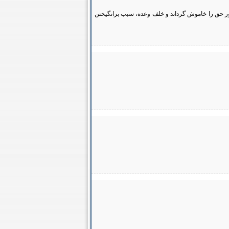
نور حق را خاموش گرداند و خلف وعده، سبب برانگيختن