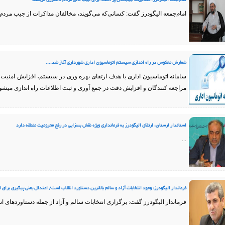
امام‌جمعه الیگودرز: کسانی‌که جیب‌شان پر است، برای جیب خالی مردم دلسوزی می‌کنند
امام‌جمعه الیگودرز گفت: کسانی‌که می‌گویند، مخالفان مذاکرات از جیب مردم خب
شمارش معکوس در راه اندازی سیستم اتوماسیون اداری شهرداری آغاز شد....
سامانه اتوماسیون اداری با هدف ارتقای بهره وری در سیستم، افزایش امنیت
مراجعه کنندگان و افزایش دقت در جمع آوری و ثبت اطلاعات راه اندازی میشود 
استاندار لرستان: ارتقای الیگودرز به فرمانداری ویژه نقش بسزایی در رفع محرومیت منطقه دارد
...
فرماندار الیگودرز: وجود انتخابات آزاد و سالم بالاترین دستاورد انقلاب است/ اعتدال یعنی پیگیری برای 
فرماندار الیگودرز گفت: برگزاری انتخابات سالم و آزاد از جمله دستاوردهای ان