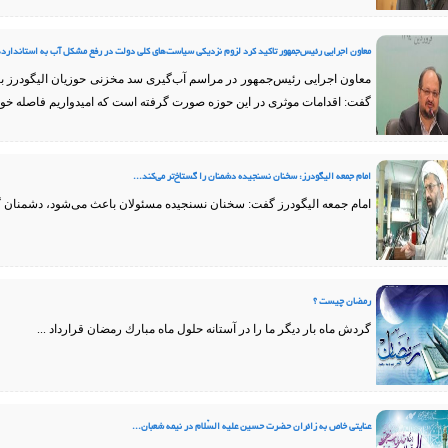
معاون اجرایی رئیس‌جمهور تاکید کرد لزوم نزدیکی سیاست‌های کلی دولت در رفع مشکل آب به استاندارده
معاون اجرایی رئیس‌جمهور در مراسم آب‌گیری سد مخزنی حوزیان الیگودرز ب
گفت: اقدامات موثری در این حوزه صورت گرفته است که امیدواریم فاصله خود را
امام جمعه الیگودرز: سخنان نسنجیده دشمنان را گستاخ‌تر می‌کند...
امام جمعه الیگودرز گفت: سخنان نسنجیده مسئولان باعث می‌شود، دشمنان گستاخ
رمضان چیست ؟
گردش ماه بار دیگر ما را در آستانه حلول ماه مبارك رمضان قرارداد ...
عنايتي خاص به زائران حضرت حسين عليه السّلام در نیمه شعبان...