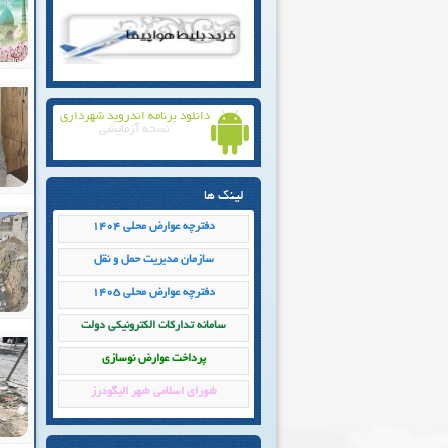
دانلود برنامه اندروید شهرداری
نسخه آزمایشی
لینک ها
دفترچه عوارض محلی 1404
سازمان مدیریت حمل و نقل
دفترچه عوارض محلی 1405
سامانه تداركات الكترونيكي دولت
پرداخت عوارض نوسازی
شورای اسلامی شهر الیگودرز