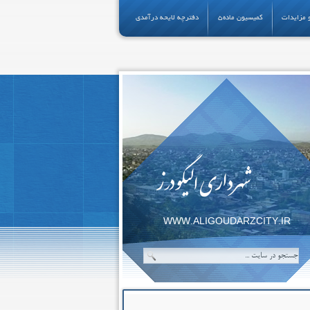
 مزایدات
کمیسیون ماده5
دفترچه لایحه درآمدی
شهرداری الیگودرز
WWW.ALIGOUDARZCITY.IR