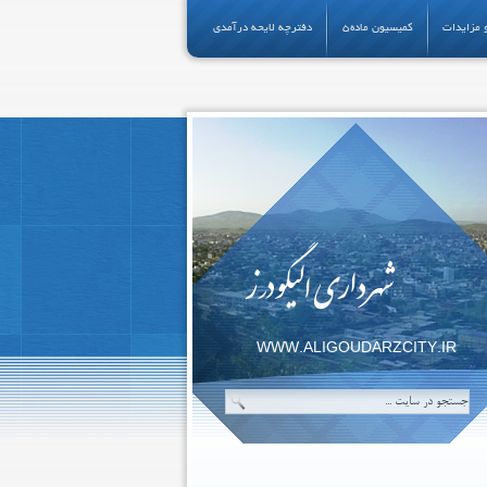
 مزایدات
کمیسیون ماده5
دفترچه لایحه درآمدی
شهرداری الیگودرز
WWW.ALIGOUDARZCITY.IR