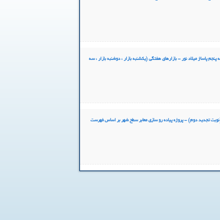
نجم پاساژ میلاد نور - بازارهای هفتگی (یکشنبه بازار ، دوشنبه بازار ، سه
نوبت تجدید دوم) - پروژه پیاده رو سازی معابر سطح شهر بر اساس فهرست